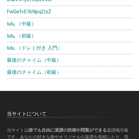
FwGefvE1bNpq2IyZ
lulu, （中級）
lulu, （初級）
lulu, （ドレミ付き 入門）
最後のチャイム（中級）
最後のチャイム（初級）
Footer
当サイトについて
当サイトは
誰でも自由に楽譜の投稿や閲覧ができる
楽譜掲示板
です。あなたの好きな曲やオリジナルの楽譜を投稿したり、気