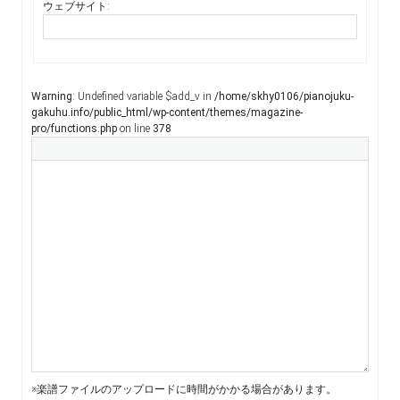
ウェブサイト:
Warning
: Undefined variable $add_v in
/home/skhy0106/pianojuku-
gakuhu.info/public_html/wp-content/themes/magazine-
pro/functions.php
on line
378
※楽譜ファイルのアップロードに時間がかかる場合があります。