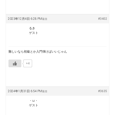
2023年12月4日 6:28 PM
#3402
返信
るき
ゲスト
難しいなら初級とか入門弾けばいいじゃん
+4
2024年1月31日 6:54 PM
#3635
返信
・ω・
ゲスト