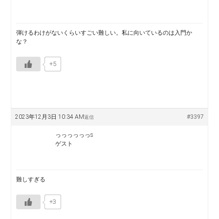
弾けるわけがないくらいすごい難しい。私に向いているのは入門か
な？
+5
2023年12月3日 10:34 AM
#3397
返信
っっっっっっs
ゲスト
難しすぎる
+3