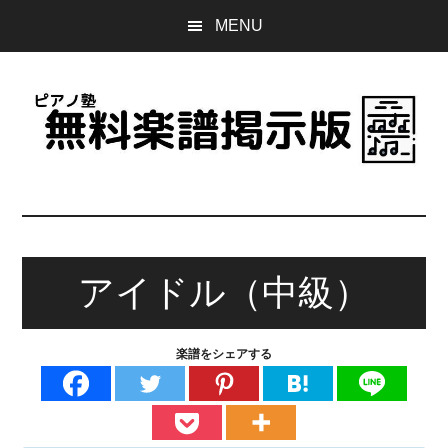
Skip
Skip
Skip
MENU
to
to
to
main
primary
footer
content
sidebar
ピ
誰
で
ア
も
無
アイドル（中級）
ノ
料
で
塾
使
楽譜をシェアする
え
無
る
楽