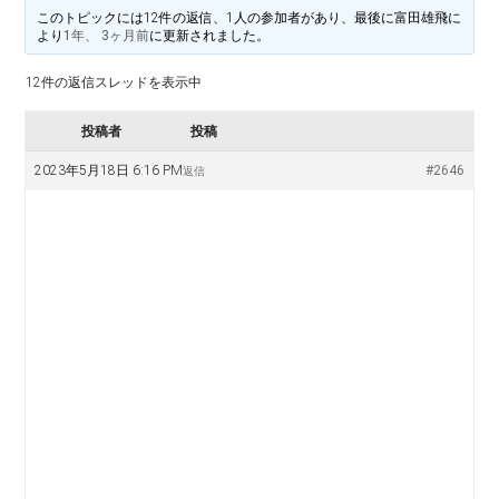
料
譜
このトピックには12件の返信、1人の参加者があり、最後に
富田雄飛
に
楽
より
1年、 3ヶ月前
に更新されました。
掲
示
12件の返信スレッドを表示中
譜
版
投稿者
投稿
掲
2023年5月18日 6:16 PM
#2646
返信
示
板