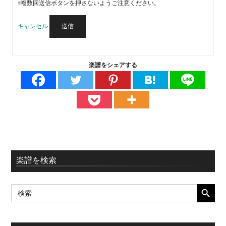
※複数回送信ボタンを押さないようご注意ください。
キャンセル
送信
楽譜をシェアする
最
楽譜を検索
初
SEARCH BUTT
Search
の
for:
サ