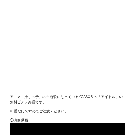
アニメ「推しの子」の主題歌になっているYOASOBIの「アイドル」の
無料ピアノ楽譜です。
※1番だけですのでご注意ください。
◯演奏動画⇩