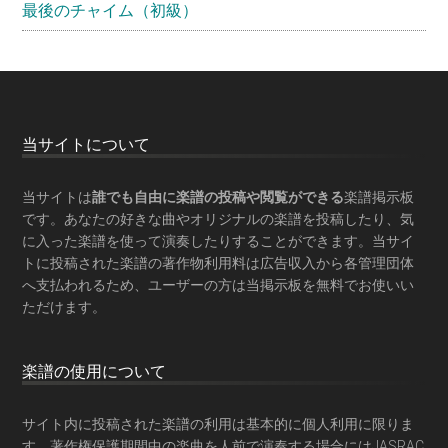
最後のチャイム（初級）
Footer
当サイトについて
当サイトは
誰でも自由に楽譜の投稿や閲覧ができる
楽譜掲示板
です。あなたの好きな曲やオリジナルの楽譜を投稿したり、気
に入った楽譜を使って演奏したりすることができます。当サイ
トに投稿された楽譜の著作物利用料は広告収入から各管理団体
へ支払われるため、ユーザーの方は当掲示板を
無料でお使いい
ただけます
。
楽譜の使用について
サイト内に投稿された楽譜の利用は基本的に個人利用に限りま
す。著作権保護期間中の楽曲を人前で演奏する場合にはJASRAC