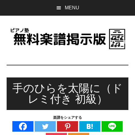
Skip
Skip
Skip
MENU
to
to
to
main
primary
footer
content
sidebar
ピ
誰
で
ア
も
無
手のひらを太陽に（ド
ノ
料
レミ付き 初級）
で
塾
使
え
無
楽譜をシェアする
る
楽