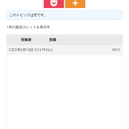
料
譜
楽
掲
このトピックは空です。
示
譜
版
1件の返信スレッドを表示中
掲
投稿者
投稿
示
2022年5月16日 3:23 PM
#829
返信
板