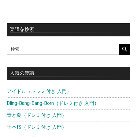
最
楽譜を検索
初
SEARCH BUTT
Search
の
for:
サ
イ
人気の楽譜
ド
アイドル（ドレミ付き 入門）
バ
ー
Bling-Bang-Bang-Born（ドレミ付き 入門）
青と夏（ドレミ付き 入門）
千本桜（ドレミ付き 入門）