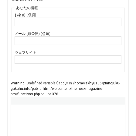
あなたの情報:
お名前 (必須)
メール (非公開) (必須):
ウェブサイト:
Warning
: Undefined variable $add_v in
/home/skhy0106/pianojuku-
gakuhu.info/public_html/wp-content/themes/magazine-
pro/functions.php
on line
378