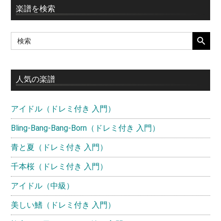
最
楽譜を検索
初
SEARCH BUTT
Search
の
for:
サ
イ
人気の楽譜
ド
アイドル（ドレミ付き 入門）
バ
ー
Bling-Bang-Bang-Born（ドレミ付き 入門）
青と夏（ドレミ付き 入門）
千本桜（ドレミ付き 入門）
アイドル（中級）
美しい鰭（ドレミ付き 入門）