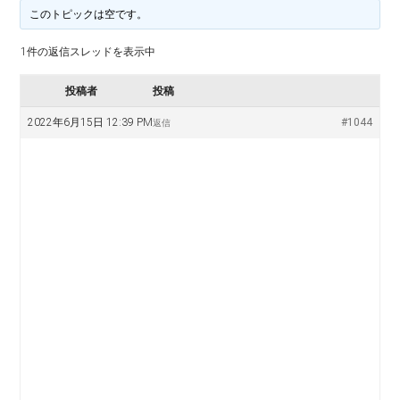
料
譜
このトピックは空です。
楽
掲
1件の返信スレッドを表示中
示
譜
版
投稿者
投稿
掲
2022年6月15日 12:39 PM
#1044
返信
示
板