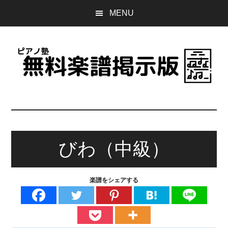
Skip
Skip
Skip
MENU
to
to
to
main
primary
footer
content
sidebar
ピ
誰
で
ア
も
無
びわ（中級）
ノ
料
で
塾
使
楽譜をシェアする
え
無
る
楽