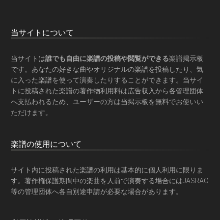
Footer
当サイトについて
当サイトは
誰でも自由に楽譜の投稿や閲覧ができる
楽譜掲示板
です。あなたの好きな曲やオリジナルの楽譜を投稿したり、気
に入った楽譜を使って演奏したりすることができます。当サイ
トに投稿された楽譜の著作物利用料は広告収入から各管理団体
へ支払われるため、ユーザーの方は当掲示板を
無料でお使いい
ただけます
。
楽譜の使用について
サイト内に投稿された楽譜の利用は基本的に個人利用に限りま
す。著作権保護期間中の楽曲を人前で演奏する場合にはJASRAC
等の管理団体へ各自別途申請が必要な場合があります。