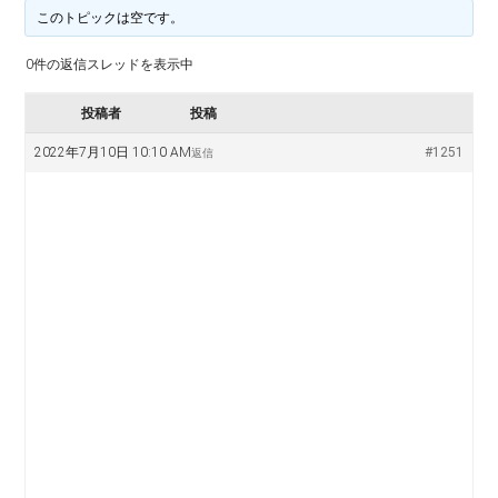
料
譜
このトピックは空です。
楽
掲
0件の返信スレッドを表示中
示
譜
版
投稿者
投稿
掲
2022年7月10日 10:10 AM
#1251
返信
示
板