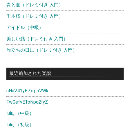
青と夏（ドレミ付き 入門）
千本桜（ドレミ付き 入門）
アイドル（中級）
美しい鰭（ドレミ付き 入門）
旅立ちの日に（ドレミ付き 入門）
最近追加された楽譜
uNuV41yB7xrpoVWk
FwGefvE1bNpq2IyZ
lulu, （中級）
lulu, （初級）