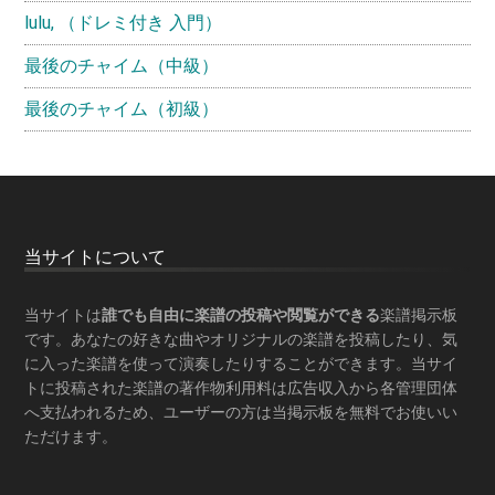
lulu, （ドレミ付き 入門）
最後のチャイム（中級）
最後のチャイム（初級）
Footer
当サイトについて
当サイトは
誰でも自由に楽譜の投稿や閲覧ができる
楽譜掲示板
です。あなたの好きな曲やオリジナルの楽譜を投稿したり、気
に入った楽譜を使って演奏したりすることができます。当サイ
トに投稿された楽譜の著作物利用料は広告収入から各管理団体
へ支払われるため、ユーザーの方は当掲示板を
無料でお使いい
ただけます
。