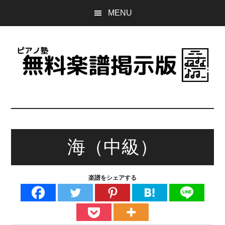
Skip
Skip
Skip
MENU
to
to
to
main
primary
footer
content
sidebar
ピ
誰
で
ア
も
無
海（中級）
ノ
料
で
塾
使
楽譜をシェアする
え
無
る
楽