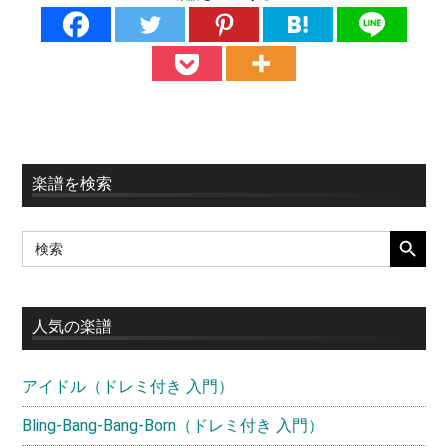
最
楽譜を検索
初
SEARCH BUTT
Search
の
for:
サ
イ
人気の楽譜
ド
アイドル（ドレミ付き 入門）
バ
ー
Bling-Bang-Bang-Born（ドレミ付き 入門）