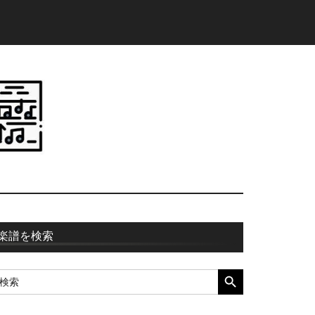
最
楽譜を検索
初
SEARCH BUTTON
earch
の
r:
サ