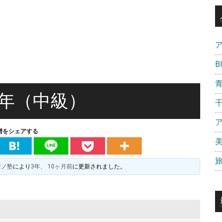
B
年（中級）
譜をシェアする
アノ塾
により
3年、 10ヶ月前
に更新されました。