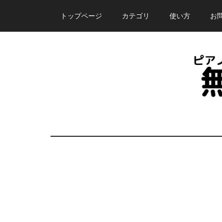
Skip
Skip
Skip
トップページ
カテゴリ
使い方
お
to
to
to
main
primary
footer
content
sidebar
ピ
誰
で
ア
も
無
ノ
料
で
塾
使
え