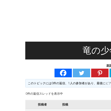
無
る
料
楽
譜
楽
掲
示
譜
版
掲
竜の少
示
楽
板
このトピックには0件の返信、1人の参加者があり、最後に
ピ
0件の返信スレッドを表示中
投稿者
投稿