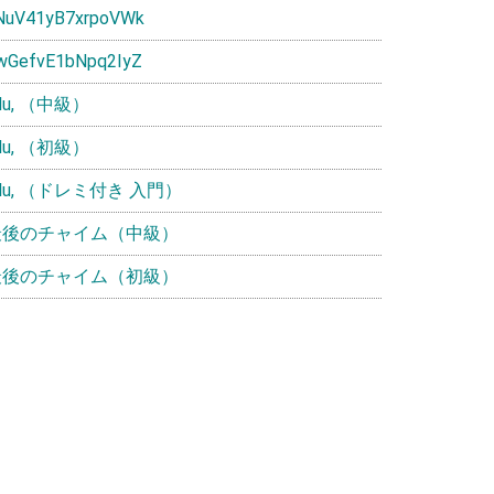
NuV41yB7xrpoVWk
wGefvE1bNpq2IyZ
ulu, （中級）
ulu, （初級）
ulu, （ドレミ付き 入門）
最後のチャイム（中級）
最後のチャイム（初級）