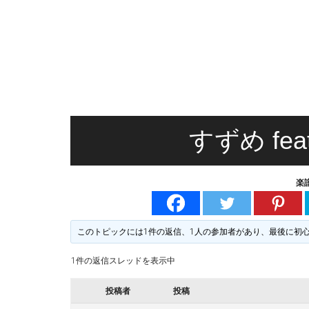
無
る
料
楽
譜
楽
掲
示
譜
版
掲
すずめ fe
示
楽
板
このトピックには1件の返信、1人の参加者があり、最後に
初
1件の返信スレッドを表示中
投稿者
投稿