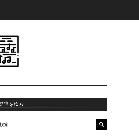
最
楽譜を検索
初
SEARCH BUTTON
earch
の
r:
サ