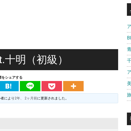
B
at.十明（初級）
譜をシェアする
心者
により
2年、 2ヶ月前
に更新されました。