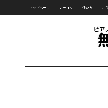
Skip
Skip
Skip
トップページ
カテゴリ
使い方
お
to
to
to
main
primary
footer
content
sidebar
ピ
誰
で
ア
も
無
ノ
料
で
塾
使
え