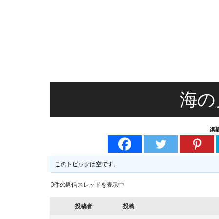
無
る
料
楽
譜
楽
掲
示
譜
版
掲
海の
示
楽
板
このトピックは空です。
0件の返信スレッドを表示中
投稿者
投稿