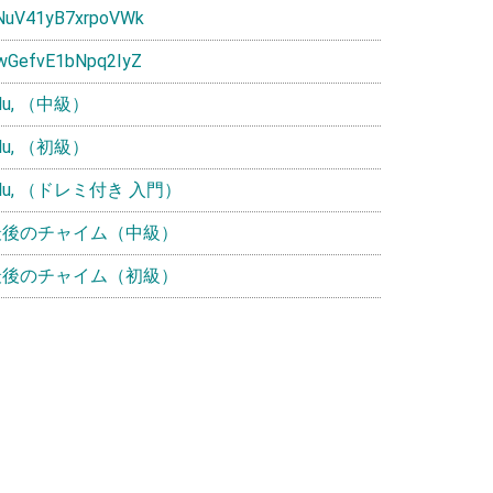
NuV41yB7xrpoVWk
wGefvE1bNpq2IyZ
ulu, （中級）
ulu, （初級）
ulu, （ドレミ付き 入門）
最後のチャイム（中級）
最後のチャイム（初級）