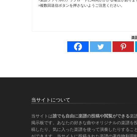
※楽譜ファイルのアップロードに時間がかかる場合がありま
※複数回送信ボタンを押さないようご注意ください。
楽
Footer
当サイトについて
当サイトは
誰でも自由に楽譜の投稿や閲覧ができる
楽
掲示板です。あなたの好きな曲やオリジナルの楽譜を
稿したり、気に入った楽譜を使って演奏したりするこ
ができます。当サイトに投稿された楽譜の著作物利用