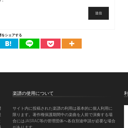
す。
送信
譜をシェアする
楽譜の使用について
譜
サイト内に投稿された楽譜の利用は基本的に個人利用に
投
限ります。著作権保護期間中の楽曲を人前で演奏する場
と
合にはJASRAC等の管理団体へ各自別途申請が必要な場合
料
があります。