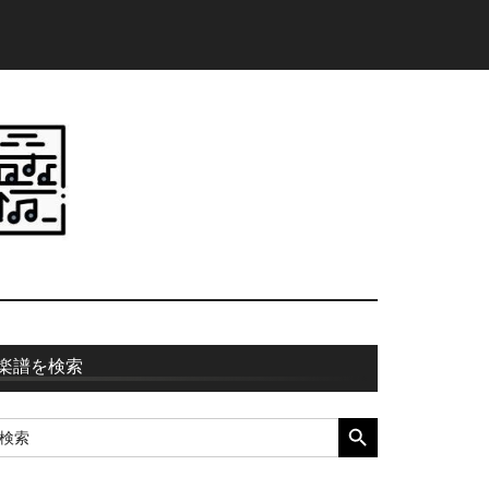
最
楽譜を検索
初
SEARCH BUTTON
earch
の
r:
サ