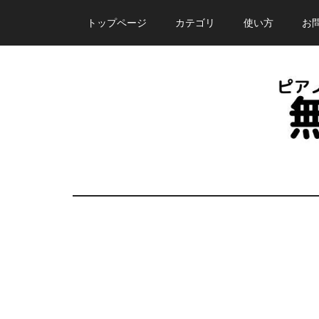
Skip
Skip
Skip
トップページ
カテゴリ
使い方
お
to
to
to
main
primary
footer
content
sidebar
ピ
誰
で
ア
も
無
ノ
料
で
塾
使
え