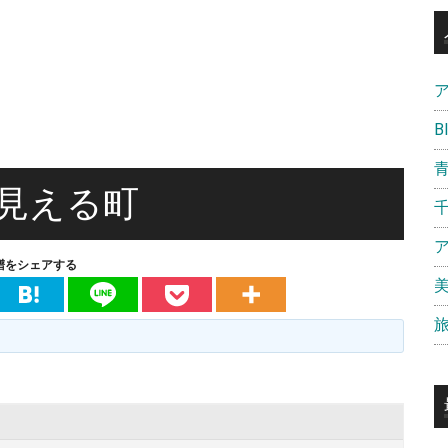
B
見える町
譜をシェアする