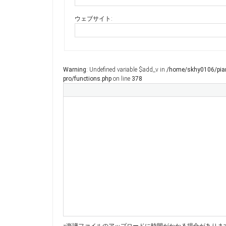
ウェブサイト:
Warning
: Undefined variable $add_v in
/home/skhy0106/pian
pro/functions.php
on line
378