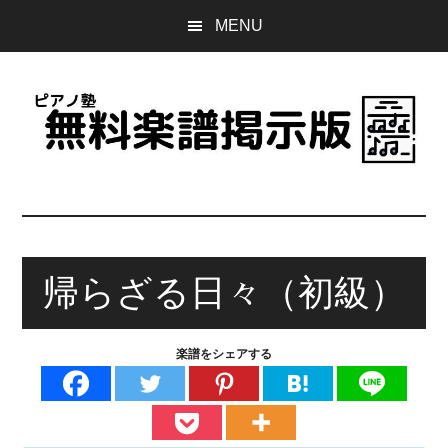
Skip
Skip
Skip
MENU
to
to
to
main
primary
footer
content
sidebar
ピ
誰
で
ア
も
無
帰らざる日々（初級）
ノ
料
で
塾
使
楽譜をシェアする
え
無
る
楽