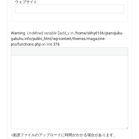
ウェブサイト:
Warning
: Undefined variable $add_v in
/home/skhy0106/pianojuku-
gakuhu.info/public_html/wp-content/themes/magazine-
pro/functions.php
on line
378
※楽譜ファイルのアップロードに時間がかかる場合があります。