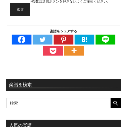
※複数回送信ボタンを押さないようご注意ください。
送信
楽譜をシェアする
最
楽譜を検索
初
SEARCH BUTT
Search
の
for:
サ
イ
人気の楽譜