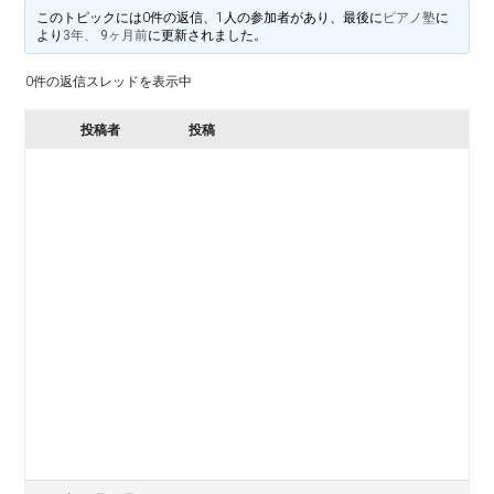
料
譜
このトピックには0件の返信、1人の参加者があり、最後に
ピアノ塾
に
楽
より
3年、 9ヶ月前
に更新されました。
掲
示
0件の返信スレッドを表示中
譜
版
投稿者
投稿
掲
示
板