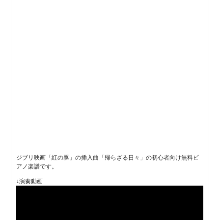
ジブリ映画「紅の豚」の挿入曲「帰らざる日々」の初心者向け無料ピ
アノ楽譜です。
↓演奏動画