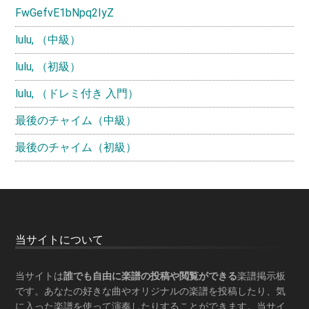
FwGefvE1bNpq2IyZ
lulu, （中級）
lulu, （初級）
lulu, （ドレミ付き 入門）
最後のチャイム（中級）
最後のチャイム（初級）
Footer
当サイトについて
当サイトは
誰でも自由に楽譜の投稿や閲覧ができる
楽譜掲示板
です。あなたの好きな曲やオリジナルの楽譜を投稿したり、気
に入った楽譜を使って演奏したりすることができます。当サイ