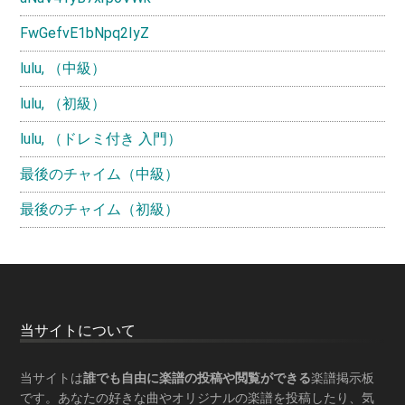
FwGefvE1bNpq2IyZ
lulu, （中級）
lulu, （初級）
lulu, （ドレミ付き 入門）
最後のチャイム（中級）
最後のチャイム（初級）
Footer
当サイトについて
当サイトは
誰でも自由に楽譜の投稿や閲覧ができる
楽譜掲示板
です。あなたの好きな曲やオリジナルの楽譜を投稿したり、気