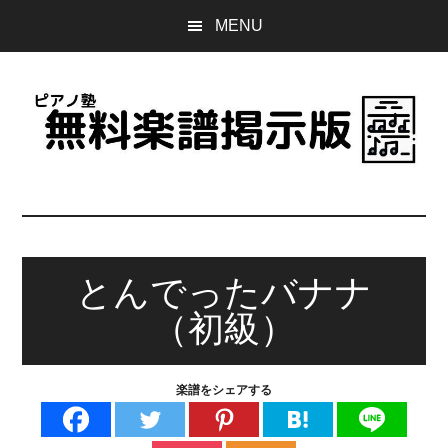
Skip
Skip
Skip
MENU
to
to
to
main
primary
footer
content
sidebar
ピ
誰
で
ア
も
無
とんでったバナナ
ノ
料
（初級）
で
塾
使
え
無
楽譜をシェアする
る
楽