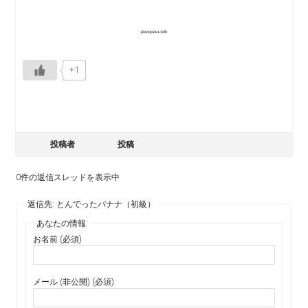
+1
投稿者
投稿
0件の返信スレッドを表示中
返信先: とんでったバナナ（初級）
あなたの情報:
お名前 (必須)
メール (非公開) (必須):