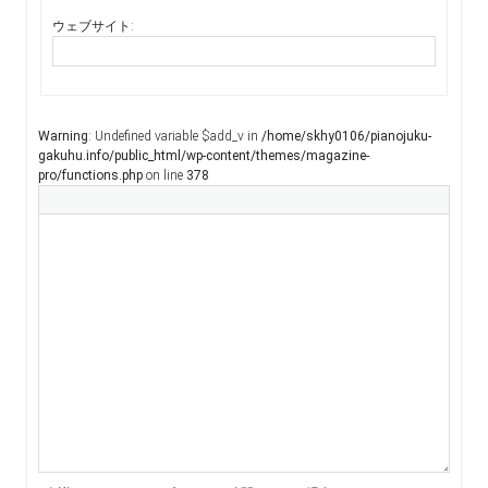
ウェブサイト:
Warning
: Undefined variable $add_v in
/home/skhy0106/pianojuku-
gakuhu.info/public_html/wp-content/themes/magazine-
pro/functions.php
on line
378