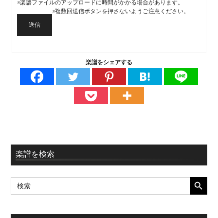
※楽譜ファイルのアップロードに時間がかかる場合があります。
※複数回送信ボタンを押さないようご注意ください。
送信
楽譜をシェアする
最
楽譜を検索
初
SEARCH BUTT
Search
の
for:
サ