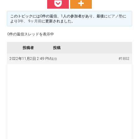
料
譜
楽
掲
このトピックには0件の返信、1人の参加者があり、最後に
ピアノ塾
に
示
より
3年、 9ヶ月前
に更新されました。
譜
版
0件の返信スレッドを表示中
掲
投稿者
投稿
示
2022年11月2日 2:49 PM
#1802
返信
板