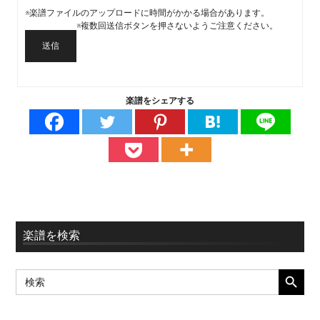
※楽譜ファイルのアップロードに時間がかかる場合があります。
※複数回送信ボタンを押さないようご注意ください。
送信
楽譜をシェアする
最
楽譜を検索
初
SEARCH BUTT
Search
の
for:
サ