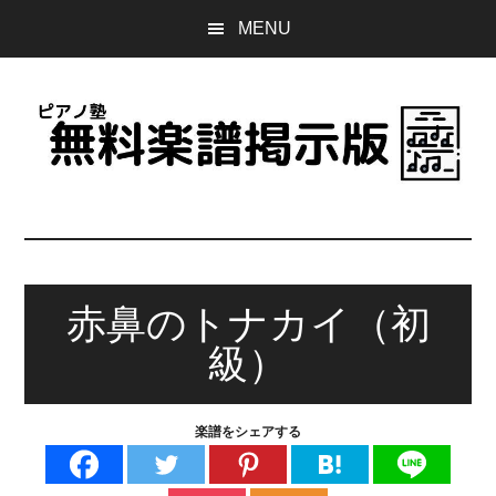
Skip
Skip
Skip
MENU
to
to
to
main
primary
footer
content
sidebar
ピ
誰
で
ア
も
無
赤鼻のトナカイ（初
ノ
料
級）
で
塾
使
え
無
楽譜をシェアする
る
楽