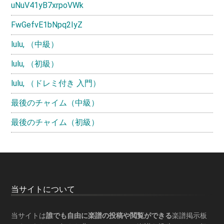
uNuV41yB7xrpoVWk
FwGefvE1bNpq2IyZ
lulu, （中級）
lulu, （初級）
lulu, （ドレミ付き 入門）
最後のチャイム（中級）
最後のチャイム（初級）
Footer
当サイトについて
当サイトは
誰でも自由に楽譜の投稿や閲覧ができる
楽譜掲示板