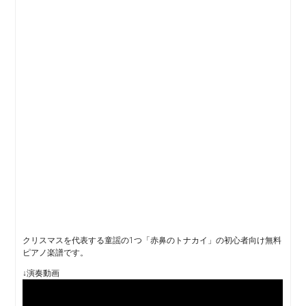
クリスマスを代表する童謡の1つ「赤鼻のトナカイ」の初心者向け無料
ピアノ楽譜です。
↓演奏動画