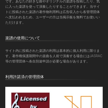
です。あなたの好きな曲やオリジナルの楽譜を投稿したり、気
に入った楽譜を使って演奏したりすることができます。当サイ
トに投稿された楽譜の著作物利用料は広告収入から各管理団体
へ支払われるため、ユーザーの方は当掲示板を
無料でお使いい
ただけます
。
楽譜の使用について
サイト内に投稿された楽譜の利用は基本的に個人利用に限りま
す。著作権保護期間中の楽曲を人前で演奏する場合にはJASRAC
等の管理団体へ各自別途申請が必要な場合があります。
利用許諾済の管理団体