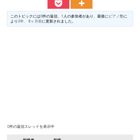
料
譜
楽
掲
このトピックには0件の返信、1人の参加者があり、最後に
ピアノ塾
に
示
より
3年、 8ヶ月前
に更新されました。
譜
版
掲
示
板
0件の返信スレッドを表示中