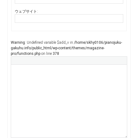
ウェブサイト:
Warning
: Undefined variable $add_v in
/home/skhy0106/pianojuku-
gakuhu.info/public_html/wp-content/themes/magazine-
pro/functions.php
on line
378