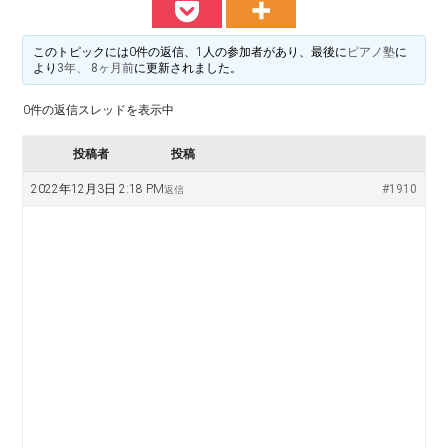
料
譜
楽
掲
このトピックには0件の返信、1人の参加者があり、最後に
ピアノ塾
に
示
より
3年、 8ヶ月前
に更新されました。
譜
版
0件の返信スレッドを表示中
掲
投稿者
投稿
示
2022年12月3日 2:18 PM
#1910
返信
板