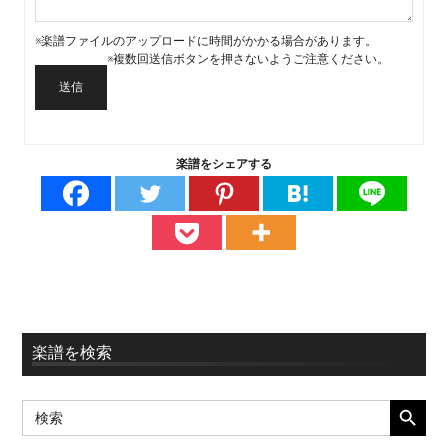
※楽譜ファイルのアップロードに時間がかかる場合があります。
※複数回送信ボタンを押さないようご注意ください。
送信
楽譜をシェアする
最
楽譜を検索
初
SEARCH BUTT
Search
の
for: