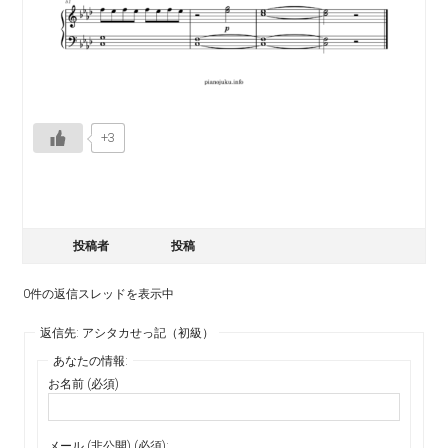
+3
投稿者
投稿
0件の返信スレッドを表示中
返信先: アシタカせっ記（初級）
あなたの情報:
お名前 (必須)
メール (非公開) (必須):