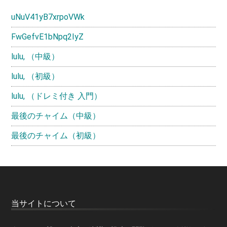
uNuV41yB7xrpoVWk
FwGefvE1bNpq2IyZ
lulu, （中級）
lulu, （初級）
lulu, （ドレミ付き 入門）
最後のチャイム（中級）
最後のチャイム（初級）
Footer
当サイトについて