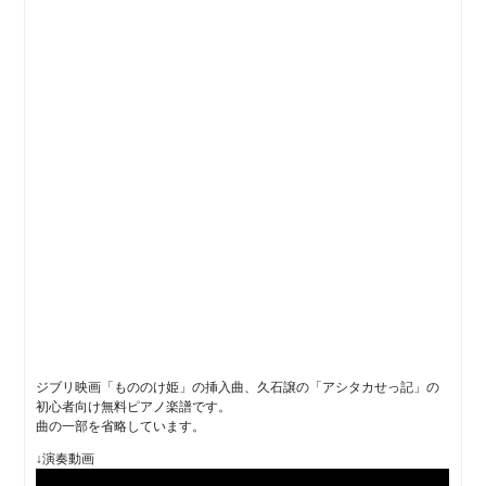
ジブリ映画「もののけ姫」の挿入曲、久石譲の「アシタカせっ記」の
初心者向け無料ピアノ楽譜です。
曲の一部を省略しています。
↓演奏動画