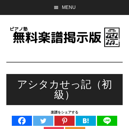
Skip
Skip
Skip
MENU
to
to
to
main
primary
footer
content
sidebar
ピ
誰
で
ア
も
無
アシタカせっ記（初
ノ
料
級）
で
塾
使
え
無
楽譜をシェアする
る
楽