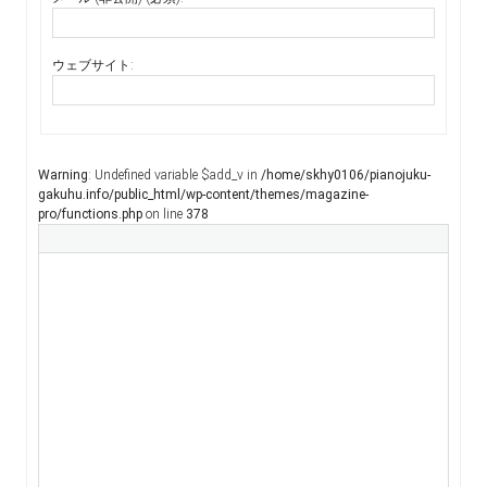
ウェブサイト:
Warning
: Undefined variable $add_v in
/home/skhy0106/pianojuku-
gakuhu.info/public_html/wp-content/themes/magazine-
pro/functions.php
on line
378