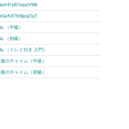
NuV41yB7xrpoVWk
wGefvE1bNpq2IyZ
ulu, （中級）
ulu, （初級）
ulu, （ドレミ付き 入門）
最後のチャイム（中級）
最後のチャイム（初級）