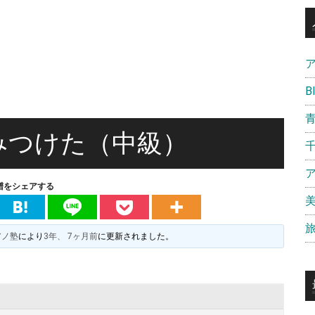
B
みつけた（中級）
譜をシェアする
アノ塾
により
3年、 7ヶ月前
に更新されました。