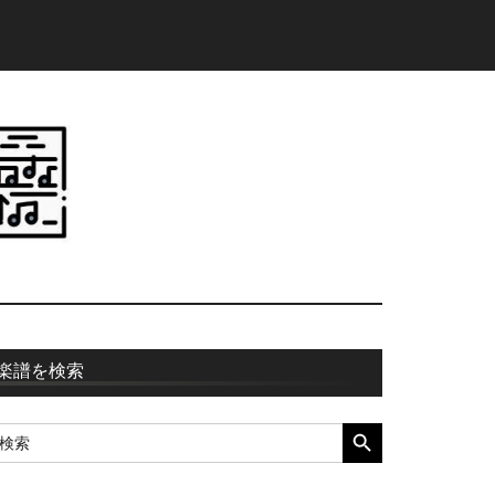
最
楽譜を検索
初
SEARCH BUTTON
earch
の
r:
サ