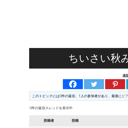
無
る
料
楽
譜
楽
掲
示
譜
版
掲
ちいさい秋
示
楽
板
このトピックには0件の返信、1人の参加者があり、最後に
ピ
0件の返信スレッドを表示中
投稿者
投稿