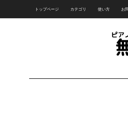
Skip
Skip
Skip
トップページ
カテゴリ
使い方
お
to
to
to
main
primary
footer
content
sidebar
ピ
誰
で
ア
も
無
ノ
料
で
塾
使
え