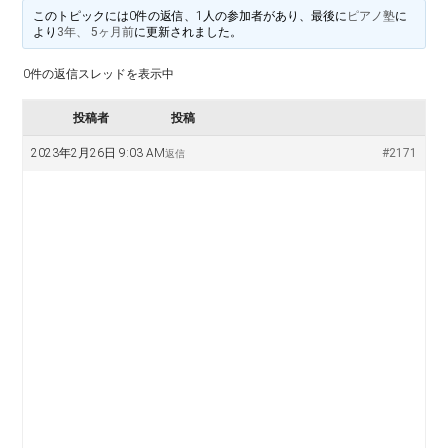
料
譜
このトピックには0件の返信、1人の参加者があり、最後に
ピアノ塾
に
楽
より
3年、 5ヶ月前
に更新されました。
掲
示
0件の返信スレッドを表示中
譜
版
投稿者
投稿
掲
2023年2月26日 9:03 AM
#2171
返信
示
板