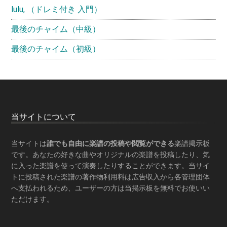
lulu, （ドレミ付き 入門）
最後のチャイム（中級）
最後のチャイム（初級）
Footer
当サイトについて
当サイトは
誰でも自由に楽譜の投稿や閲覧ができる
楽譜掲示板
です。あなたの好きな曲やオリジナルの楽譜を投稿したり、気
に入った楽譜を使って演奏したりすることができます。当サイ
トに投稿された楽譜の著作物利用料は広告収入から各管理団体
へ支払われるため、ユーザーの方は当掲示板を
無料でお使いい
ただけます
。