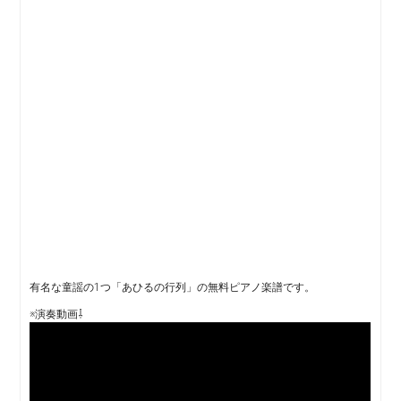
有名な童謡の1つ「あひるの行列」の無料ピアノ楽譜です。
※演奏動画⇩