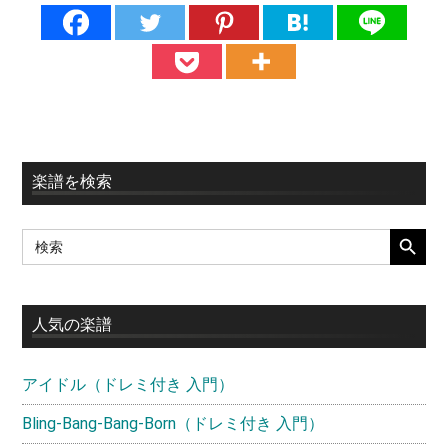
最
楽譜を検索
初
SEARCH BUTT
Search
の
for:
サ
イ
人気の楽譜
ド
アイドル（ドレミ付き 入門）
バ
ー
Bling-Bang-Bang-Born（ドレミ付き 入門）