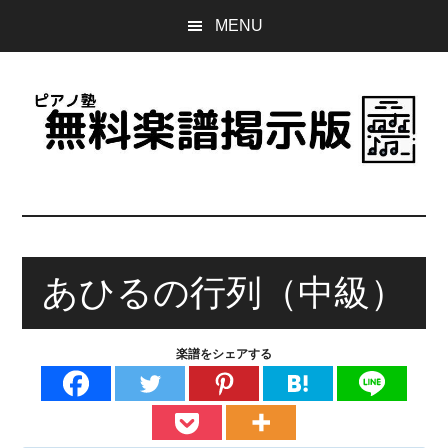
Skip
Skip
Skip
MENU
to
to
to
main
primary
footer
content
sidebar
ピ
誰
で
ア
も
無
あひるの行列（中級）
ノ
料
で
塾
使
楽譜をシェアする
え
無
る
楽