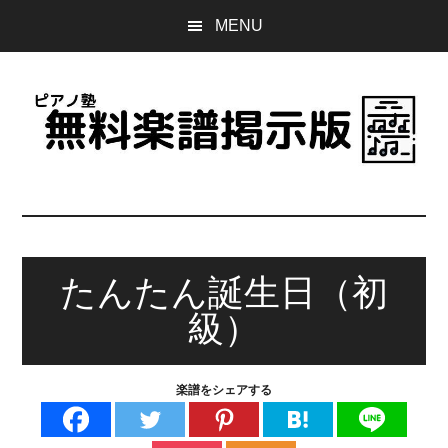
Skip
Skip
Skip
MENU
to
to
to
main
primary
footer
content
sidebar
ピ
誰
で
ア
も
無
たんたん誕生日（初
ノ
料
級）
で
塾
使
え
無
楽譜をシェアする
る
楽