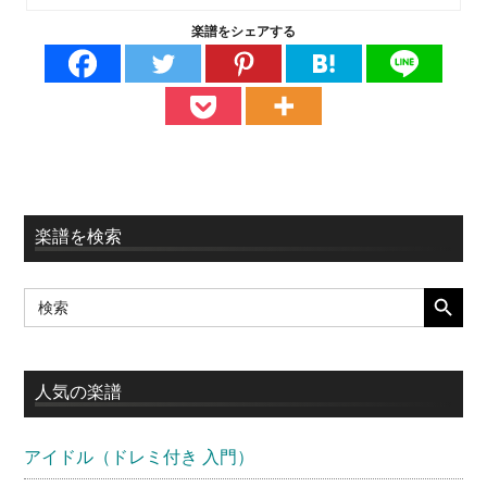
楽譜をシェアする
最
楽譜を検索
初
SEARCH BUTT
Search
の
for:
サ
イ
人気の楽譜
ド
アイドル（ドレミ付き 入門）
バ