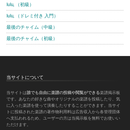
lulu, （初級）
lulu, （ドレミ付き 入門）
最後のチャイム（中級）
最後のチャイム（初級）
Footer
当サイトについて
当サイトは
誰でも自由に楽譜の投稿や閲覧ができる
楽譜掲示板
です。あなたの好きな曲やオリジナルの楽譜を投稿したり、気
に入った楽譜を使って演奏したりすることができます。当サイ
トに投稿された楽譜の著作物利用料は広告収入から各管理団体
へ支払われるため、ユーザーの方は当掲示板を
無料でお使いい
ただけます
。