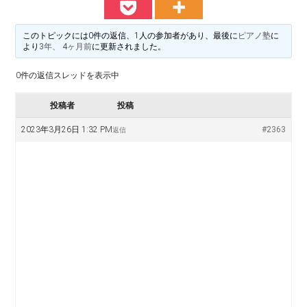
料
譜
楽
掲
このトピックには0件の返信、1人の参加者があり、最後に
ピアノ塾
に
示
より
3年、 4ヶ月前
に更新されました。
譜
版
0件の返信スレッドを表示中
掲
投稿者
投稿
示
2023年3月26日 1:32 PM
#2363
返信
板