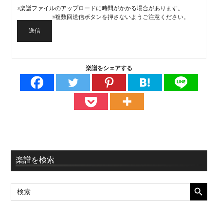
※楽譜ファイルのアップロードに時間がかかる場合があります。
※複数回送信ボタンを押さないようご注意ください。
送信
楽譜をシェアする
最
楽譜を検索
初
SEARCH BUTT
Search
の
for:
サ