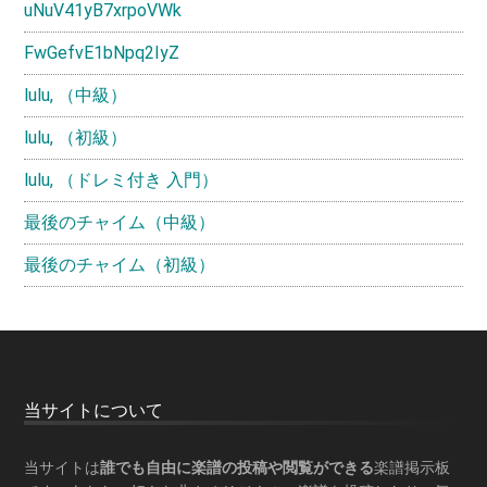
uNuV41yB7xrpoVWk
FwGefvE1bNpq2IyZ
lulu, （中級）
lulu, （初級）
lulu, （ドレミ付き 入門）
最後のチャイム（中級）
最後のチャイム（初級）
Footer
当サイトについて
当サイトは
誰でも自由に楽譜の投稿や閲覧ができる
楽譜掲示板