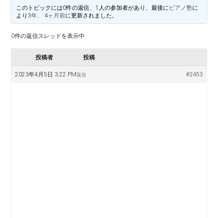
料
譜
このトピックには0件の返信、1人の参加者があり、最後に
ピアノ塾
に
楽
より
3年、 4ヶ月前
に更新されました。
掲
示
0件の返信スレッドを表示中
譜
版
投稿者
投稿
掲
2023年4月5日 3:22 PM
#2453
返信
示
板