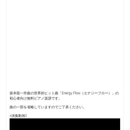
坂本龍一作曲の世界的ヒット曲「Energy Flow（エナジーフロー）」の
初心者向け無料ピアノ楽譜です。
曲の一部を省略していますのでご了承ください。
※演奏動画⇩