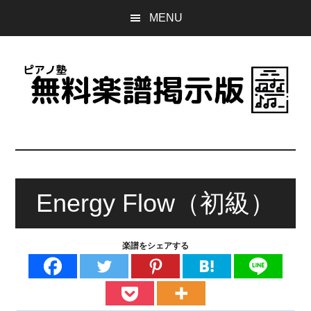
Skip
Skip
Skip
MENU
to
to
to
main
primary
footer
content
sidebar
ピ
誰
で
ア
も
無
Energy Flow（初級）
ノ
料
で
塾
使
楽譜をシェアする
え
無
る
楽