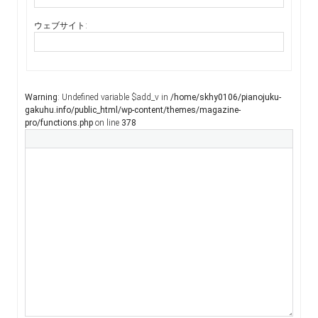
ウェブサイト:
Warning
: Undefined variable $add_v in
/home/skhy0106/pianojuku-
gakuhu.info/public_html/wp-content/themes/magazine-
pro/functions.php
on line
378