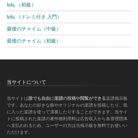
lulu, （初級）
lulu, （ドレミ付き 入門）
最後のチャイム（中級）
最後のチャイム（初級）
Footer
当サイトについて
当サイトは
誰でも自由に楽譜の投稿や閲覧ができる
楽譜掲示板
です。あなたの好きな曲やオリジナルの楽譜を投稿したり、気
に入った楽譜を使って演奏したりすることができます。当サイ
トに投稿された楽譜の著作物利用料は広告収入から各管理団体
へ支払われるため、ユーザーの方は当掲示板を
無料でお使いい
ただけます
。