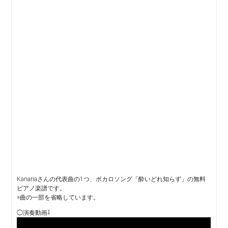
Kanariaさんの代表曲の1つ、ボカロソング「酔いどれ知らず」の無料
ピアノ楽譜です。
※曲の一部を省略しています。
◯演奏動画⇩