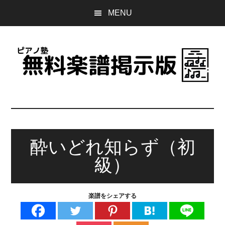
Skip
Skip
Skip
MENU
to
to
to
main
primary
footer
content
sidebar
ピ
誰
で
ア
も
無
酔いどれ知らず（初
ノ
料
級）
で
塾
使
え
無
楽譜をシェアする
る
楽