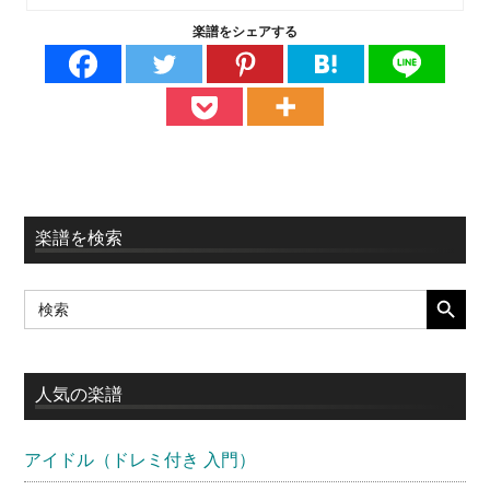
楽譜をシェアする
最
楽譜を検索
初
SEARCH BUTT
Search
の
for:
サ
イ
人気の楽譜
ド
アイドル（ドレミ付き 入門）
バ