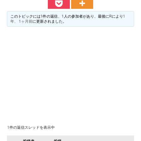
料
譜
楽
掲
このトピックには1件の返信、1人の参加者があり、最後に
R
により
1
示
年、 1ヶ月前
に更新されました。
譜
版
掲
示
板
1件の返信スレッドを表示中