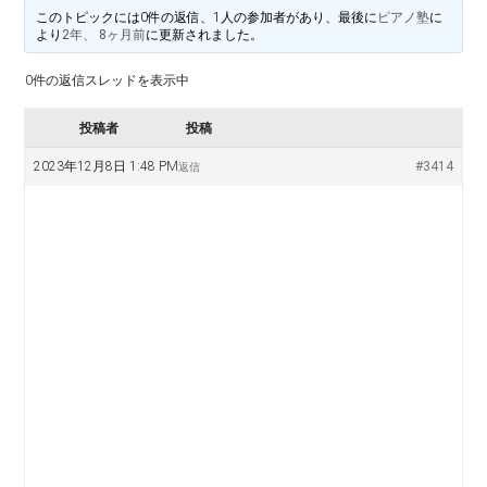
料
譜
このトピックには0件の返信、1人の参加者があり、最後に
ピアノ塾
に
楽
より
2年、 8ヶ月前
に更新されました。
掲
示
0件の返信スレッドを表示中
譜
版
投稿者
投稿
掲
2023年12月8日 1:48 PM
#3414
返信
示
板