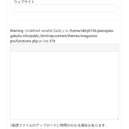
ウェブサイト:
Warning
: Undefined variable $add_v in
/home/skhy0106/pianojuku-
gakuhu.info/public_html/wp-content/themes/magazine-
pro/functions.php
on line
378
※楽譜ファイルのアップロードに時間がかかる場合があります。