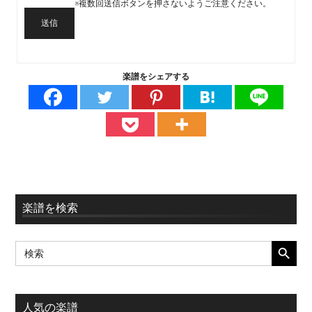
※複数回送信ボタンを押さないようご注意ください。
送信
楽譜をシェアする
最
楽譜を検索
初
SEARCH BUTT
Search
の
for:
サ
イ
人気の楽譜