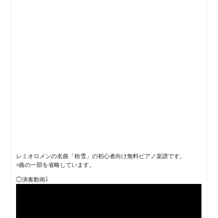
レミオロメンの名曲「粉雪」の初心者向け無料ピアノ楽譜です。
※曲の一部を省略しています。
◯演奏動画⇩