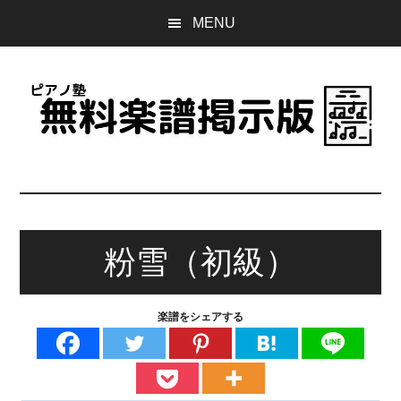
Skip
Skip
Skip
MENU
to
to
to
main
primary
footer
content
sidebar
ピ
誰
で
ア
も
無
粉雪（初級）
ノ
料
で
塾
使
楽譜をシェアする
え
無
る
楽