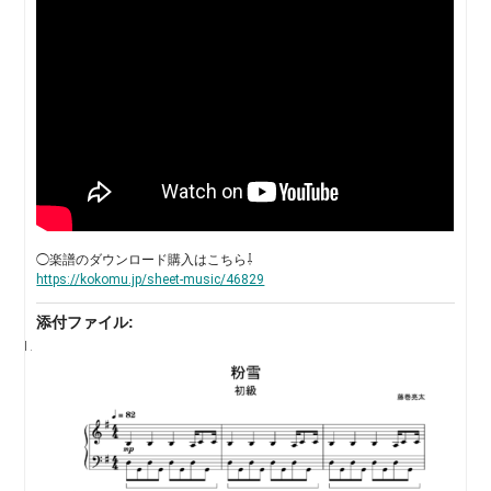
◯楽譜のダウンロード購入はこちら⇩
https://kokomu.jp/sheet-music/46829
添付ファイル: