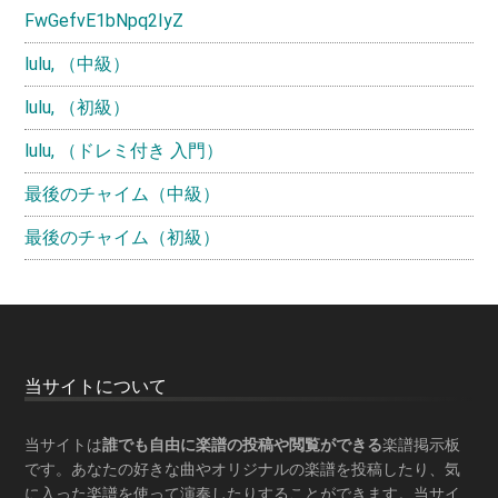
FwGefvE1bNpq2IyZ
lulu, （中級）
lulu, （初級）
lulu, （ドレミ付き 入門）
最後のチャイム（中級）
最後のチャイム（初級）
Footer
当サイトについて
当サイトは
誰でも自由に楽譜の投稿や閲覧ができる
楽譜掲示板
です。あなたの好きな曲やオリジナルの楽譜を投稿したり、気
に入った楽譜を使って演奏したりすることができます。当サイ