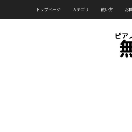
Skip
Skip
Skip
トップページ
カテゴリ
使い方
お
to
to
to
main
primary
footer
content
sidebar
ピ
誰
で
ア
も
無
ノ
料
で
塾
使
え