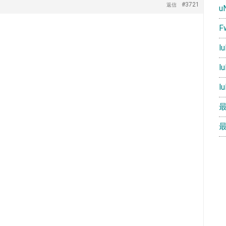
#3721
返信
u
F
l
l
l