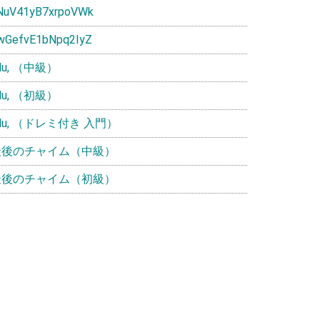
NuV41yB7xrpoVWk
wGefvE1bNpq2IyZ
ulu, （中級）
ulu, （初級）
ulu, （ドレミ付き 入門）
最後のチャイム（中級）
最後のチャイム（初級）