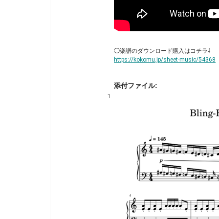
◯楽譜のダウンロード購入はコチラ⇩
https://kokomu.jp/sheet-music/54368
添付ファイル: