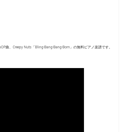
曲、Creepy Nuts「Bling-Bang-Bang-Born」の無料ピアノ楽譜です。