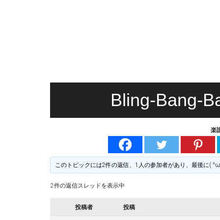
無
る
料
楽
譜
楽
掲
示
譜
版
掲
Bling-Bang
示
楽
板
このトピックには2件の返信、1人の参加者があり、最後に
( ^ω
2件の返信スレッドを表示中
投稿者
投稿