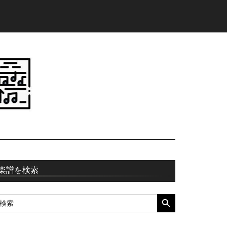
最
楽譜を検索
初
SEARCH BUTTON
earch
の
r:
サ