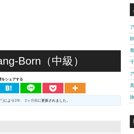
B
-Bang-Born（中級）
譜をシェアする
^ )
により
2年、 2ヶ月前
に更新されました。