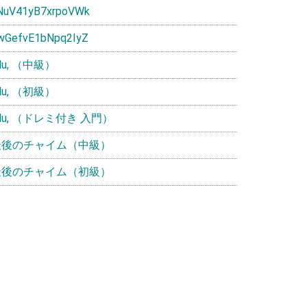
NuV41yB7xrpoVWk
wGefvE1bNpq2IyZ
ulu, （中級）
ulu, （初級）
ulu, （ドレミ付き 入門）
最後のチャイム（中級）
最後のチャイム（初級）