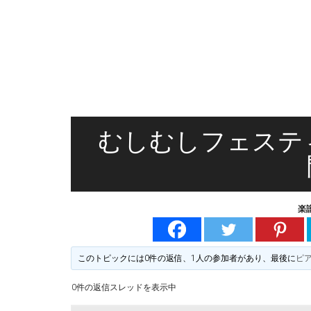
無
る
料
楽
譜
楽
掲
示
譜
版
掲
むしむしフェステ
示
板
楽
このトピックには0件の返信、1人の参加者があり、最後に
ピ
0件の返信スレッドを表示中