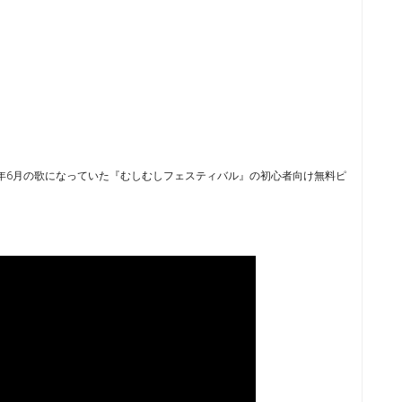
23年6月の歌になっていた『むしむしフェスティバル』の初心者向け無料ピ