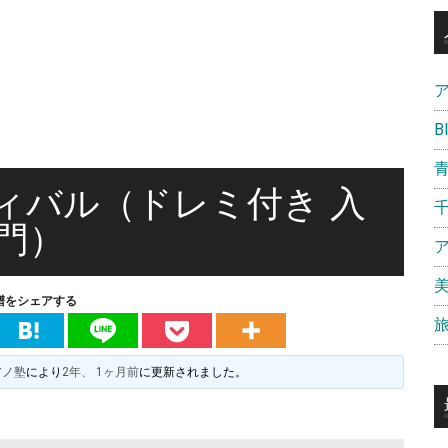
B
ィバル（ドレミ付き 入
門）
譜をシェアする
アノ塾
により
2年、 1ヶ月前
に更新されました。