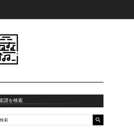
最
楽譜を検索
初
SEARCH BUTTON
earch
の
r:
サ