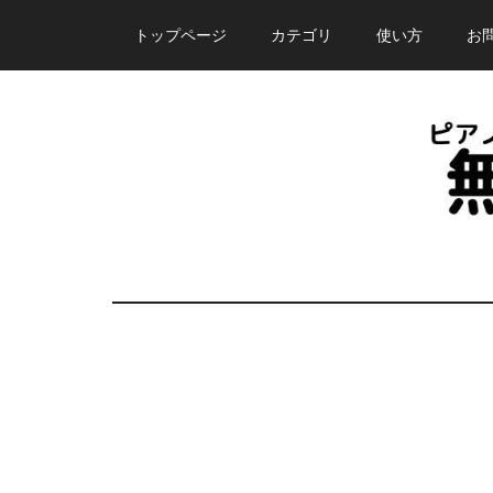
Skip
Skip
Skip
トップページ
カテゴリ
使い方
お
to
to
to
main
primary
footer
content
sidebar
ピ
誰
で
ア
も
無
ノ
料
で
塾
使
え