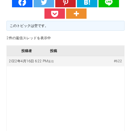
料
譜
楽
掲
示
譜
版
このトピックは空です。
掲
2件の返信スレッドを表示中
示
投稿者
投稿
2022年4月16日 6:22 PM
#622
返信
板