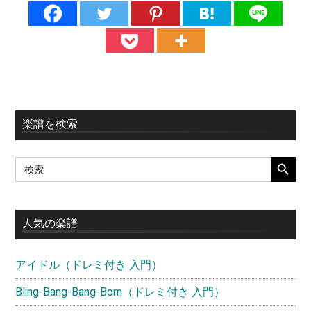
最
楽譜を検索
初
SEARCH BUTT
Search
の
for:
サ
イ
人気の楽譜
ド
アイドル（ドレミ付き 入門）
バ
ー
Bling-Bang-Bang-Born（ドレミ付き 入門）