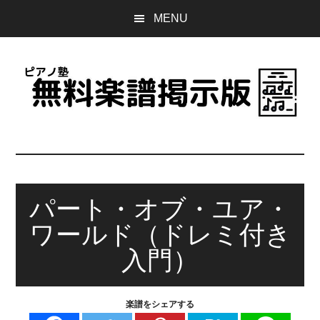
Skip
Skip
Skip
MENU
to
to
to
main
primary
footer
content
sidebar
ピ
誰
で
ア
も
無
パート・オブ・ユア・
ノ
料
ワールド（ドレミ付き
で
塾
使
入門）
え
無
る
楽譜をシェアする
楽