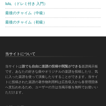
lulu, （ドレミ付き 入門）
最後のチャイム（中級）
最後のチャイム（初級）
Footer
当サイトについて
当サイトは
誰でも自由に楽譜の投稿や閲覧ができる
楽譜掲示板
です。あなたの好きな曲やオリジナルの楽譜を投稿したり、気
に入った楽譜を使って演奏したりすることができます。当サイ
トに投稿された楽譜の著作物利用料は広告収入から各管理団体
へ支払われるため、ユーザーの方は当掲示板を
無料でお使いい
ただけます
。