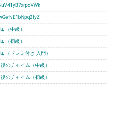
NuV41yB7xrpoVWk
wGefvE1bNpq2IyZ
ulu, （中級）
ulu, （初級）
ulu, （ドレミ付き 入門）
最後のチャイム（中級）
最後のチャイム（初級）