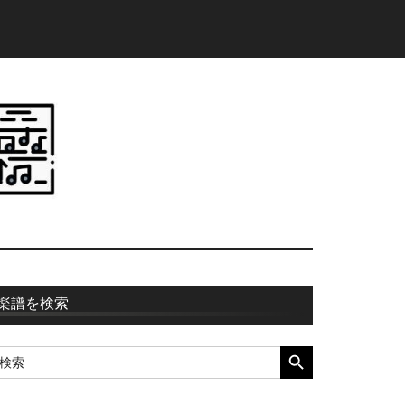
最
楽譜を検索
初
SEARCH BUTTON
earch
の
r:
サ