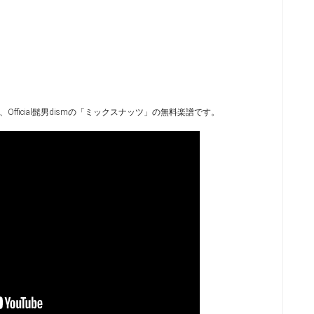
P、Official髭男dismの「ミックスナッツ」の無料楽譜です。