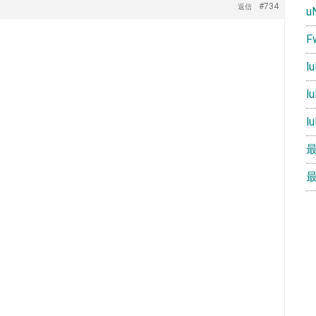
#734
返信
u
F
l
l
l