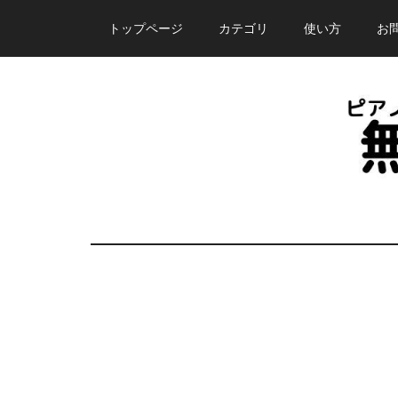
Skip
Skip
Skip
トップページ
カテゴリ
使い方
お
to
to
to
main
primary
footer
content
sidebar
ピ
誰
で
ア
も
無
ノ
料
で
塾
使
え