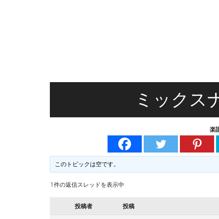
無
る
料
楽
譜
楽
掲
示
譜
版
掲
ミックス
示
楽
板
このトピックは空です。
1件の返信スレッドを表示中
投稿者
投稿