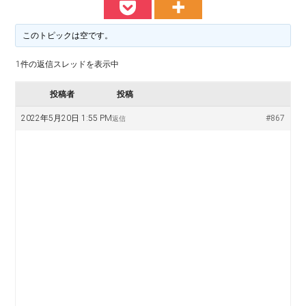
料
譜
楽
掲
このトピックは空です。
示
譜
版
1件の返信スレッドを表示中
掲
投稿者
投稿
示
2022年5月20日 1:55 PM
#867
返信
板