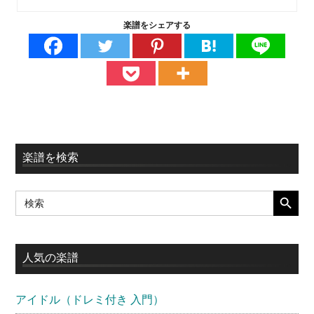
楽譜をシェアする
最
楽譜を検索
初
SEARCH BUTT
Search
の
for:
サ
イ
人気の楽譜
ド
アイドル（ドレミ付き 入門）
バ