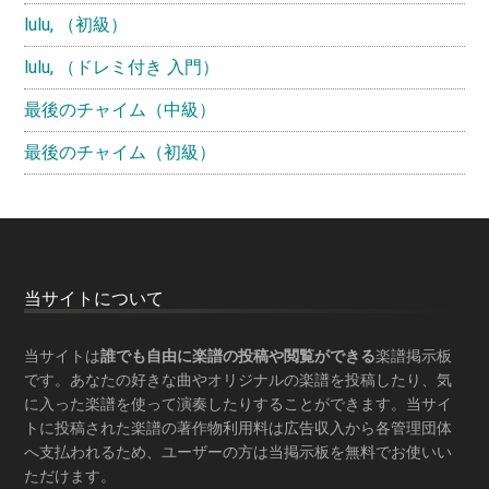
lulu, （初級）
lulu, （ドレミ付き 入門）
最後のチャイム（中級）
最後のチャイム（初級）
Footer
当サイトについて
当サイトは
誰でも自由に楽譜の投稿や閲覧ができる
楽譜掲示板
です。あなたの好きな曲やオリジナルの楽譜を投稿したり、気
に入った楽譜を使って演奏したりすることができます。当サイ
トに投稿された楽譜の著作物利用料は広告収入から各管理団体
へ支払われるため、ユーザーの方は当掲示板を
無料でお使いい
ただけます
。