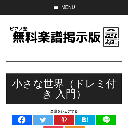
Skip
Skip
Skip
MENU
to
to
to
main
primary
footer
content
sidebar
ピ
誰
で
ア
も
無
小さな世界（ドレミ付
ノ
料
き 入門）
で
塾
使
え
無
楽譜をシェアする
る
楽