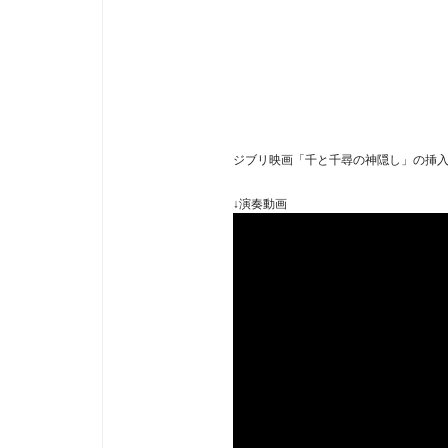
ジブリ映画「千と千尋の神隠し」の挿
↓演奏動画