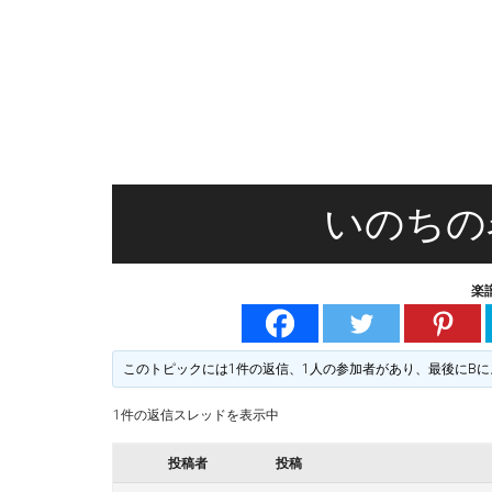
無
る
料
楽
譜
楽
掲
示
譜
版
掲
いのちの
示
楽
板
このトピックには1件の返信、1人の参加者があり、最後に
B
に
1件の返信スレッドを表示中
投稿者
投稿