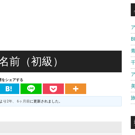
B
名前（初級）
譜をシェアする
より
2年、 6ヶ月前
に更新されました。