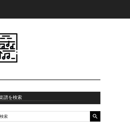
最
楽譜を検索
初
SEARCH BUTTON
earch
の
r:
サ