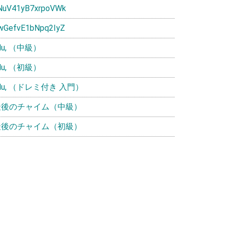
NuV41yB7xrpoVWk
wGefvE1bNpq2IyZ
ulu, （中級）
ulu, （初級）
ulu, （ドレミ付き 入門）
最後のチャイム（中級）
最後のチャイム（初級）