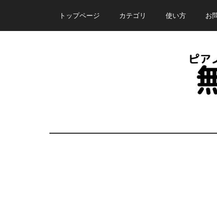
Skip
Skip
Skip
トップページ
カテゴリ
使い方
お
to
to
to
main
primary
footer
content
sidebar
ピ
誰
で
ア
も
無
ノ
料
で
塾
使
え